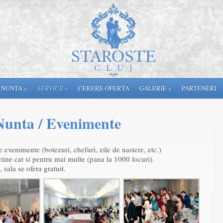
 NUNTA
»
SERVICII
»
CERERE OFERTA
GALERIE
»
PARTENERI
Nunta / Evenimente
e evenimente (botezuri, chefuri, zile de nastere, etc.)
utine cat si pentru mai multe (pana la 1000 locuri).
sala se ofera gratuit.