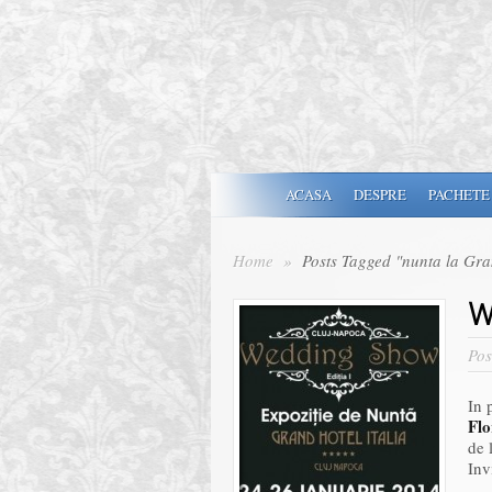
ACASA
DESPRE
PACHETE
Home
»
Posts Tagged "nunta la Gran
W
Pos
In 
Flo
de 
Inv