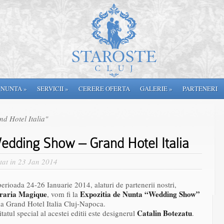
 NUNTA
»
SERVICII
»
CERERE OFERTA
GALERIE
»
PARTENERI
d Hotel Italia"
edding Show – Grand Hotel Italia
tat in 23 Jan 2014
perioada 24-26 Ianuarie 2014, alaturi de partenerii nostri,
raria Magique
Expozitia de Nunta “Wedding Show”
, vom fi la
la Grand Hotel Italia Cluj-Napoca.
Catalin Botezatu
itatul special al acestei editii este designerul
.