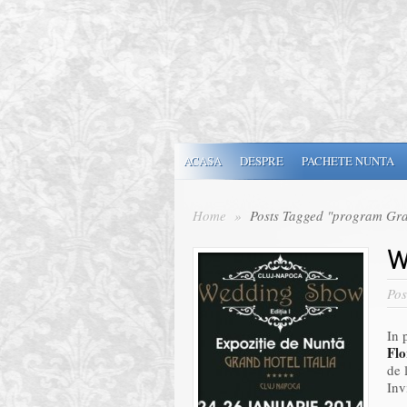
ACASA
DESPRE
PACHETE NUNTA
Home
»
Posts Tagged "program Gran
W
Pos
In 
Flo
de 
Inv