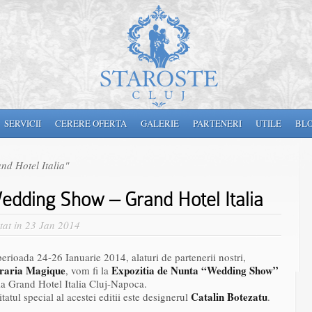
SERVICII
CERERE OFERTA
GALERIE
PARTENERI
UTILE
BL
d Hotel Italia"
edding Show – Grand Hotel Italia
tat in 23 Jan 2014
perioada 24-26 Ianuarie 2014, alaturi de partenerii nostri,
raria Magique
Expozitia de Nunta “Wedding Show”
, vom fi la
la Grand Hotel Italia Cluj-Napoca.
Catalin Botezatu
itatul special al acestei editii este designerul
.